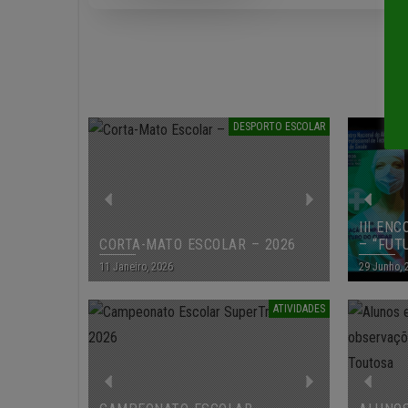
DESPORTO ESCOLAR
CLUBE DE
III EN
CORTA-MATO ESCOLAR – 2026
ATLETISM
– “FUT
REAL
11 Janeiro, 2026
9 Junho, 2025
29 Junho, 
ATIVIDADES