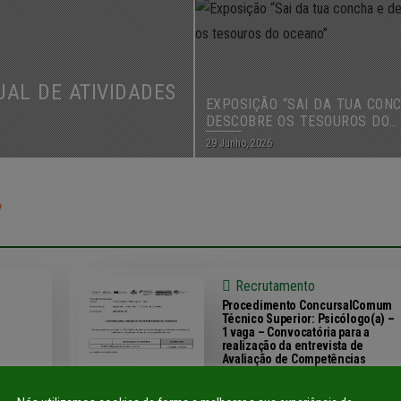
AL DE ATIVIDADES
EXPOSIÇÃO “SAI DA TUA CON
DESCOBRE OS TESOUROS DO
OCEANO”
29 Junho, 2026
Recrutamento
Procedimento ConcursalComum
Técnico Superior: Psicólogo(a) –
1 vaga – Convocatória para a
realização da entrevista de
Avaliação de Competências