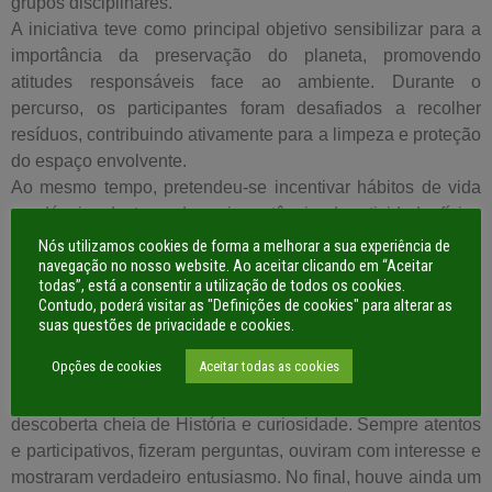
grupos disciplinares.
A iniciativa teve como principal objetivo sensibilizar para a
importância da preservação do planeta, promovendo
atitudes responsáveis face ao ambiente. Durante o
percurso, os participantes foram desafiados a recolher
resíduos, contribuindo ativamente para a limpeza e proteção
do espaço envolvente.
Ao mesmo tempo, pretendeu-se incentivar hábitos de vida
saudáveis, destacando a importância da atividade física
regular e do bem-estar.
Nós utilizamos cookies de forma a melhorar a sua experiência de
navegação no nosso website. Ao aceitar clicando em “Aceitar
Para além da caminhada, realizaram-se atividades
todas”, está a consentir a utilização de todos os cookies.
específicas para alguns anos de escolaridade.
Contudo, poderá visitar as "Definições de cookies" para alterar as
Os alunos do 7.º ano realizaram uma visita à Igreja de Santo
suas questões de privacidade e cookies.
Isidoro, um dos belos monumentos que integram a Rota do
Opções de cookies
Aceitar todas as cookies
Românico. A atividade foi orientada pelo Centro de
Interpretação do Românico, que guiou os alunos numa
descoberta cheia de História e curiosidade. Sempre atentos
e participativos, fizeram perguntas, ouviram com interesse e
mostraram verdadeiro entusiasmo. No final, houve ainda um